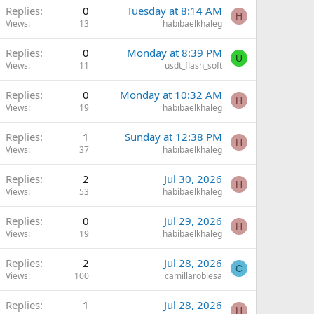
Replies
0
Tuesday at 8:14 AM
H
Views
13
habibaelkhaleg
Replies
0
Monday at 8:39 PM
U
Views
11
usdt_flash_soft
Replies
0
Monday at 10:32 AM
H
Views
19
habibaelkhaleg
Replies
1
Sunday at 12:38 PM
H
Views
37
habibaelkhaleg
Replies
2
Jul 30, 2026
H
Views
53
habibaelkhaleg
Replies
0
Jul 29, 2026
H
Views
19
habibaelkhaleg
Replies
2
Jul 28, 2026
C
Views
100
camillaroblesa
Replies
1
Jul 28, 2026
H