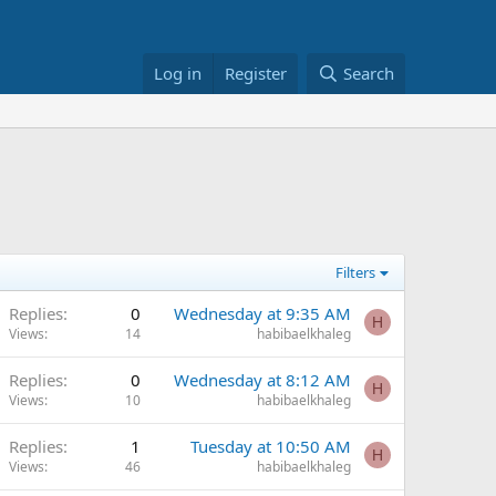
Log in
Register
Search
Filters
Replies
0
Wednesday at 9:35 AM
H
Views
14
habibaelkhaleg
Replies
0
Wednesday at 8:12 AM
H
Views
10
habibaelkhaleg
Replies
1
Tuesday at 10:50 AM
H
Views
46
habibaelkhaleg